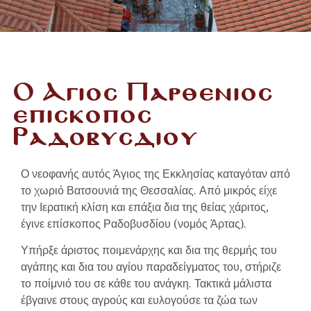
Ο Αγιος Παρθενιος
επισκοπος
Ραδοβυσδιου
Ο νεοφανής αυτός Άγιος της Εκκλησίας καταγόταν από
το χωριό Βατσουνιά της Θεσσαλίας. Από μικρός είχε
την Ιερατική κλίση και επάξια δια της θείας χάριτος,
έγινε επίσκοπος Ραδοβυσδίου (νομός Άρτας).
Υπήρξε άριστος ποιμενάρχης και δια της θερμής του
αγάπης και δια του αγίου παραδείγματος του, στήριζε
το ποίμνιό του σε κάθε του ανάγκη. Τακτικά μάλιστα
έβγαινε στους αγρούς και ευλογούσε τα ζώα των