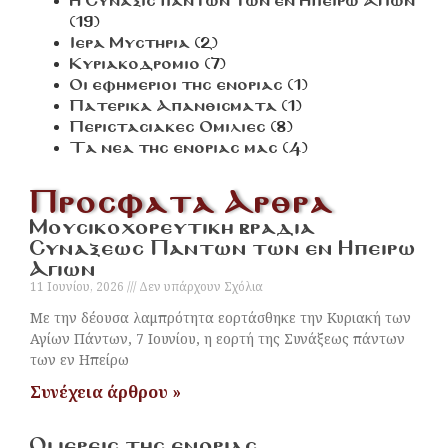
Η Συναξις παντων των εν Ηπειρω Αγιων
(19)
Ιερα Μυστηρια
(2)
Κυριακοδρομιο
(7)
Οι εφημεριοι της ενοριας
(1)
Πατερικα Απανθισματα
(1)
Περιστασιακες Ομιλιες
(8)
Τα νεα της ενοριας μας
(4)
Προσφατα Αρθρα
Μουσικοχορευτικη βραδια
Συναξεως Παντων των εν Ηπειρω
Αγιων
11 Ιουνίου, 2026
Δεν υπάρχουν Σχόλια
Με την δέουσα λαμπρότητα εορτάσθηκε την Κυριακή των
Αγίων Πάντων, 7 Ιουνίου, η εορτή της Συνάξεως πάντων
των εν Ηπείρω
Συνέχεια άρθρου »
Οι ιερεις της ενοριας