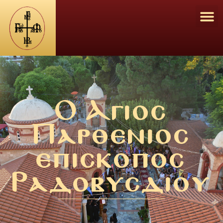
Ο Αγιος
Παρθενιος
επισκοπος
Ραδοβυσδιου